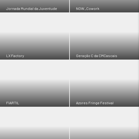
Jornada Mundial da Juventude
NOW_Cowork
LX Factory
Geração C da CMCascais
FIARTIL
Azores Fringe Festival