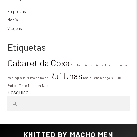
Empresas
Media
Viagens
Etiquetas
Cabaret da Coxa
Nit Magazine
Notícias Magazine
Praça
Rui Unas
da Alegria
RFM
Rocha no Ar
Rádio Renascença
SIC
SIC
Radical
Teste
Turno da Tarde
Pesquisa
KNITTED BY MACHO MEN