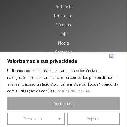
Portefólio
Empresas
Viagens
Loja
Media
Contatos
Valorizamos a sua privacidade
Termos e Condições
Política de Privacidade
Utilizamos cookies para melhorar a sua experiência de
navegação, apresentar anúncios ou conteúdos personalizados e
Política de Cookies
analisar o nosso tráfego. Ao clicar em "Aceitar Todos", concorda
Resolução de Litígios
com a utilização de cookies.
Política de Cookies
Livro de Reclamações Online
Aceite tudo
© 2026 Knitted by Macho Men. Powered by
Like My Web
. All Rights
Personalizar
Rejeitar
Reserved.