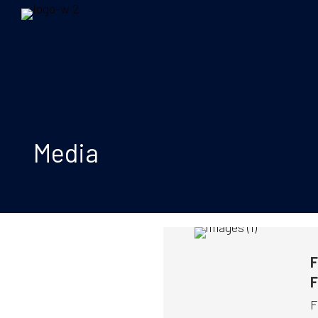
Media
F
F
F