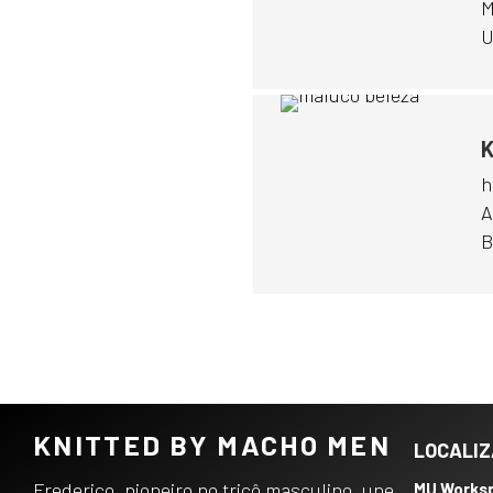
M
U
K
h
A
B
KNITTED BY MACHO MEN
LOCALI
Frederico, pioneiro no tricô masculino, une
MU Works