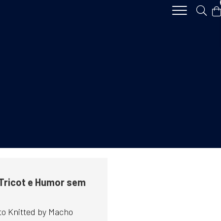
 Tricot e Humor sem
to Knitted by Macho