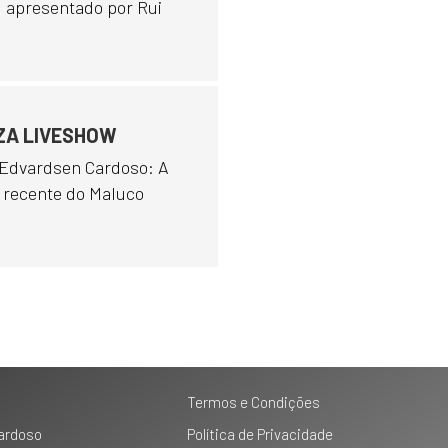
, apresentado por Rui
EZA LIVESHOW
Edvardsen Cardoso: A
 recente do Maluco
Termos e Condições
Cardoso
Política de Privacidade