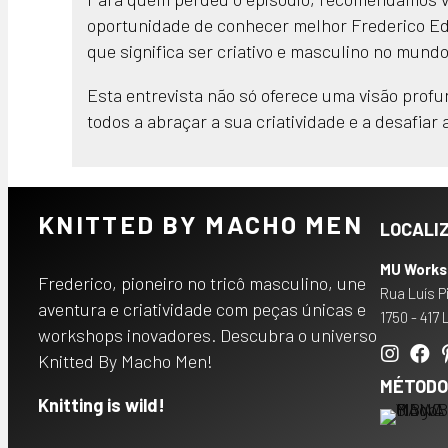
oportunidade de conhecer melhor Frederico Edv
que significa ser criativo e masculino no mund
Esta entrevista não só oferece uma visão prof
todos a abraçar a sua criatividade e a desafiar
KNITTED BY MACHO MEN
LOCALI
MU Works
Frederico, pioneiro no tricô masculino, une
Rua Luís P
aventura e criatividade com peças únicas e
1750 - 417 
workshops inovadores. Descubra o universo
Knitted By Macho Men!
MÉTODO
Knitting is wild!