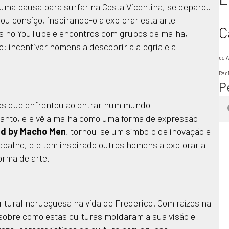
ma pausa para surfar na Costa Vicentina, se deparou
ou consigo, inspirando-o a explorar esta arte
C
ais no YouTube e encontros com grupos de malha,
 incentivar homens a descobrir a alegria e a
da A
Rad
P
tos que enfrentou ao entrar num mundo
tanto, ele vê a malha como uma forma de expressão
ed by Macho Men
, tornou-se um símbolo de inovação e
abalho, ele tem inspirado outros homens a explorar a
rma de arte.
tural norueguesa na vida de Frederico. Com raízes na
 sobre como estas culturas moldaram a sua visão e