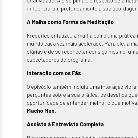
criatividade. A disciplina e o respeito pela nat
influenciaram profundamente a sua abordagem à
A Malha como Forma de Meditação
Frederico enfatizou a malha como uma prática 
mundo cada vez mais acelerado. Para ele, a m
diárias e de se reconectar consigo mesmo, u
espectadores do programa.
Interação com os Fãs
O episódio também incluiu uma interação vibra
perguntas sobre a sua prática, os desafios que 
oportunidade de entender melhor o que motiva 
Macho Men
.
Assista à Entrevista Completa
Para quem perdeu o episódio, recomendamos vi