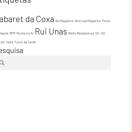
abaret da Coxa
Nit Magazine
Notícias Magazine
Praça
Rui Unas
legria
RFM
Rocha no Ar
Rádio Renascença
SIC
SIC
ical
Teste
Turno da Tarde
esquisa