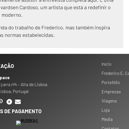
ardsen Cardoso, um artista que está a redefinir o
o moderno.
unda do trabalho de Frederico, mas também inspira
 as normas estabelecidas.
Início
ZAÇÃO
Frederico E. C
pace
Portefólio
içarra nº4 – Alta de Lisboa
Lisboa, Portugal
Empresas
Viagens
Loja
S DE PAGAMENTO
Media
Contatos