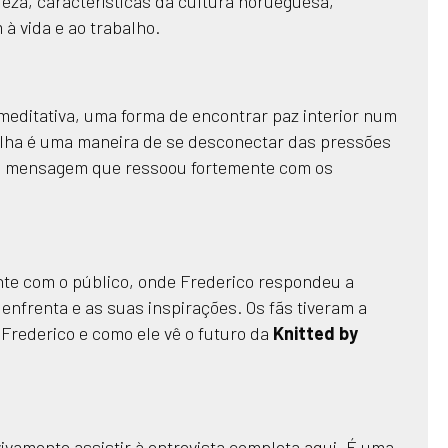
ureza, características da cultura norueguesa,
 vida e ao trabalho.
meditativa, uma forma de encontrar paz interior num
alha é uma maneira de se desconectar das pressões
ma mensagem que ressoou fortemente com os
nte com o público, onde Frederico respondeu a
enfrenta e as suas inspirações. Os fãs tiveram a
Frederico e como ele vê o futuro da
Knitted by
vamente assistir à entrevista completa
aqui
. É uma