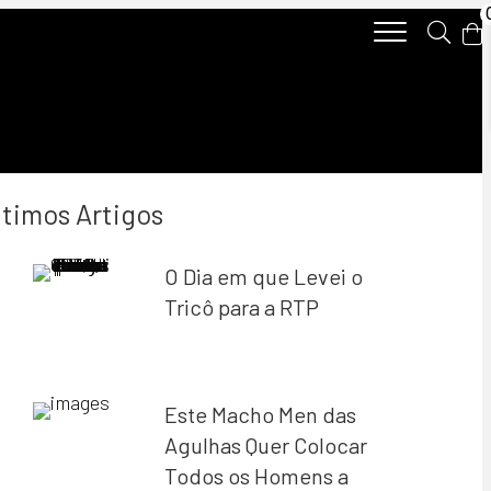
ltimos Artigos
O Dia em que Levei o
Tricô para a RTP
Este Macho Men das
Agulhas Quer Colocar
Todos os Homens a