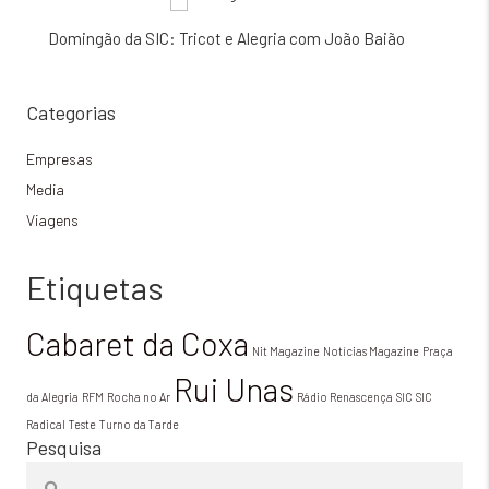
Domingão da SIC: Tricot e Alegria com João Baião
Categorias
Empresas
Media
Viagens
Etiquetas
Cabaret da Coxa
Nit Magazine
Notícias Magazine
Praça
Rui Unas
da Alegria
RFM
Rocha no Ar
Rádio Renascença
SIC
SIC
Radical
Teste
Turno da Tarde
Pesquisa