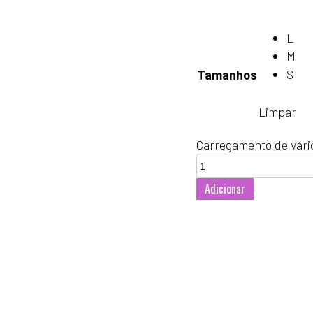
L
M
S
Tamanhos
Limpar
Carregamento de vário
Quantidade
de
Adicionar
T-
Shirt
-
"Anda
Malhar"
Laranjão