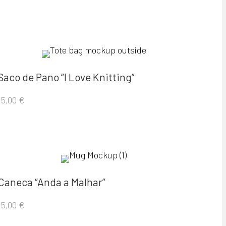
Saco de Pano “I Love Knitting”
15,00
€
Caneca “Anda a Malhar”
15,00
€