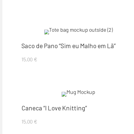
Saco de Pano “Sim eu Malho em Lã”
15,00
€
Caneca “I Love Knitting”
15,00
€