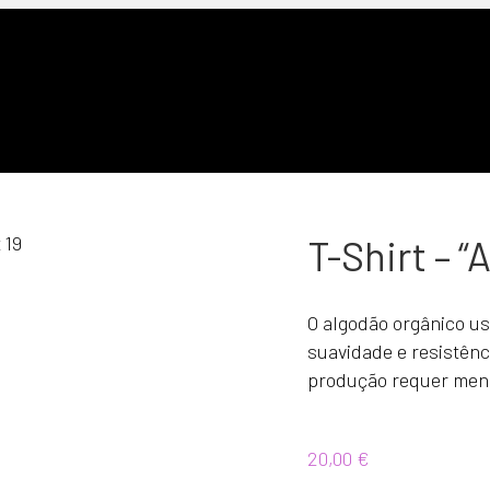
T-Shirt – 
O algodão orgânico us
suavidade e resistênci
produção requer meno
20,00
€