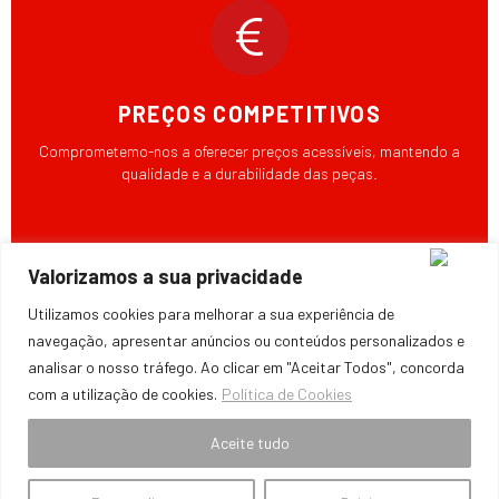
PREÇOS COMPETITIVOS
Comprometemo-nos a oferecer preços acessíveis, mantendo a
qualidade e a durabilidade das peças.
Valorizamos a sua privacidade
Utilizamos cookies para melhorar a sua experiência de
KNITTED BY MACHO MEN
navegação, apresentar anúncios ou conteúdos personalizados e
analisar o nosso tráfego. Ao clicar em "Aceitar Todos", concorda
Frederico, pioneiro no tricô masculino, une aventura e criatividade com
com a utilização de cookies.
Política de Cookies
peças únicas e workshops inovadores. Descubra o universo Knitted By
Macho Men!
Aceite tudo
Knitting is wild!